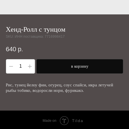
Хенд-Ролл с тунцом
SKU:
ИНН поставщика: 7716998417
640
р.
в корзину
Рис, тунец йелоу фин, огурец, соус спайси, икра летучей
рыбы тобико, водоросли нори, фурикакэ.
Tilda
Made on