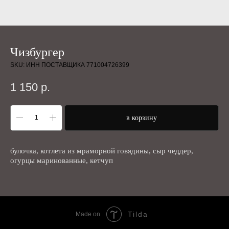
Чизбургер
SKU:
ИНН ПОСТАВЩИКА 771004726399
1 150
р.
в корзину
булочка, котлета из мраморной говядины, сыр чеддер,
огурцы маринованные, кетчуп
Tilda
Made on