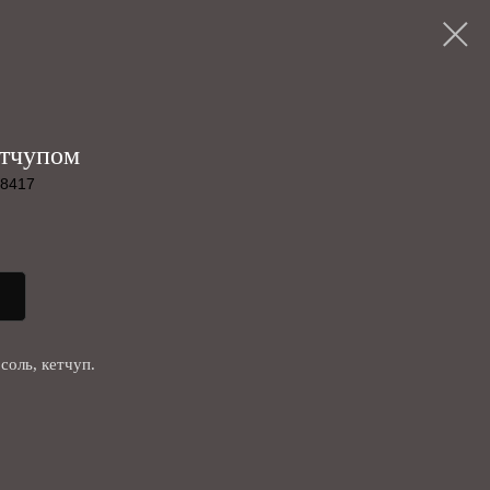
етчупом
98417
соль, кетчуп.