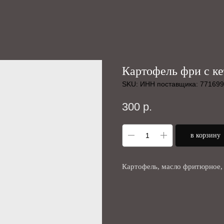
Картофель фри с к
SKU:
ИНН поставщика: 77169
300
р.
в корзину
Картофель, масло фритюрное, 