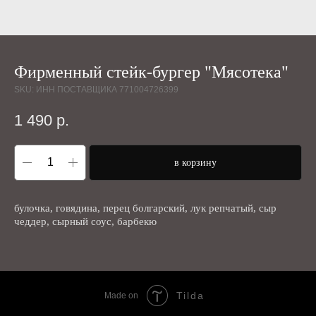
Фирменный стейк-бургер "Мясотека"
SKU:
ИНН ПОСТАВЩИКА 771004726399
1 490
р.
в корзину
булочка, говядина, перец болгарский, лук репчатый, сыр
чеддер, сырный соус, барбекю
Tilda
Made on